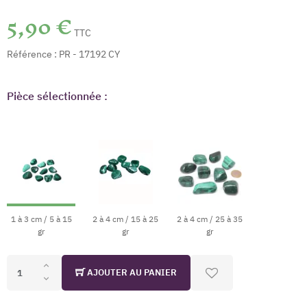
5,90 €
TTC
Référence :
PR - 17192 CY
Pièce sélectionnée :
1 à 3 cm / 5 à 15
2 à 4 cm / 15 à 25
2 à 4 cm / 25 à 35
gr
gr
gr
AJOUTER AU PANIER