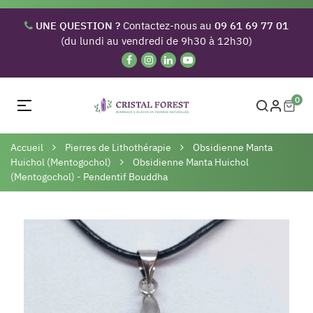
UNE QUESTION ?
Contactez-nous au
09 61 69 77 01
(du lundi au vendredi de 9h30 à 12h30)
0
Basculer
☰
la
navigation
Accueil
Pierres de Lithothérapie
Obsidienne Manta
Huichol (Mentogochol)
Obsidienne Manta Huichol
(Mentogochol) - Pendentif Bouddha