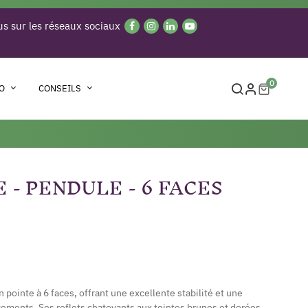
s sur les réseaux sociaux
0
O
CONSEILS
E - PENDULE - 6 FACES
n pointe à 6 faces, offrant une excellente stabilité et une
ements. Ses reflets chatoyants aux teintes brunes et dorées