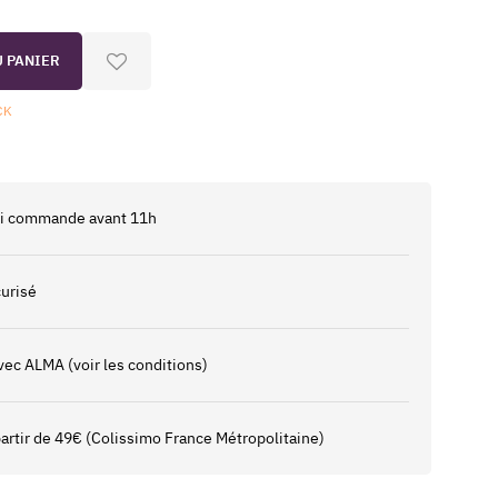
U PANIER
CK
 si commande avant 11h
urisé
vec ALMA (voir les conditions)
 partir de 49€ (Colissimo France Métropolitaine)