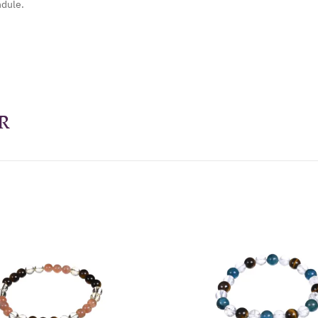
ndule.
R