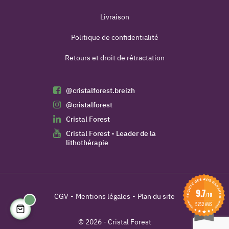
Livraison
Politique de confidentialité
Retours et droit de rétractation
@cristalforest.breizh
@cristalforest
Cristal Forest
Cristal Forest - Leader de la
lithothérapie
9.7
/10
CGV
Mentions légales
Plan du site
5752 AVIS
(8 avis)
© 2026 - Cristal Forest