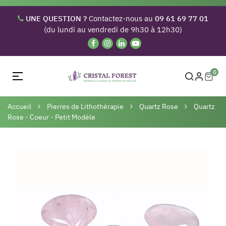
UNE QUESTION ?
Contactez-nous au
09 61 69 77 01
(du lundi au vendredi de 9h30 à 12h30)
0
Basculer
☰
la
navigation
Accueil
Pierres de Lithothérapie
Quartz Rose
Quartz
Rose - Coeur - Petit Modèle