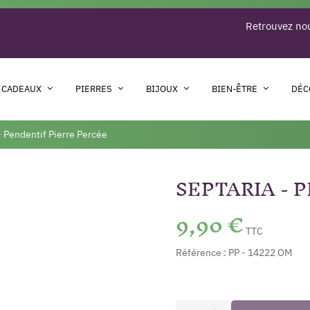
Retrouvez nou
 CADEAUX
PIERRES
BIJOUX
BIEN-ÊTRE
DÉC
- Pendentif Pierre Percée
SEPTARIA - 
9,90 €
TTC
Référence :
PP - 14222 OM