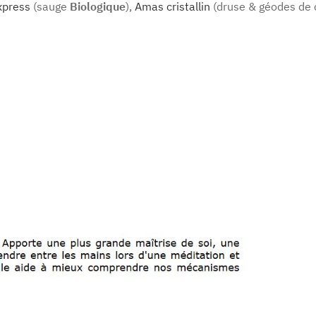
xpress
(sauge
Biologique
),
Amas cristallin
(druse & géodes de c