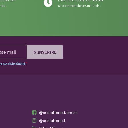
rais
Si commande avant 11h
S'INSCRIRE
de confidentialité
*
@cristalforest.breizh
@cristalforest