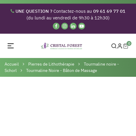
UNE QUESTION ?
Contactez-nous au
09 61 69 77 01
(du lundi au vendredi de 9h30 à 12h30)
0
Basculer
☰
la
navigation
Accueil
Pierres de Lithothérapie
Tourmaline noire -
Schorl
Tourmaline Noire - Bâton de Massage