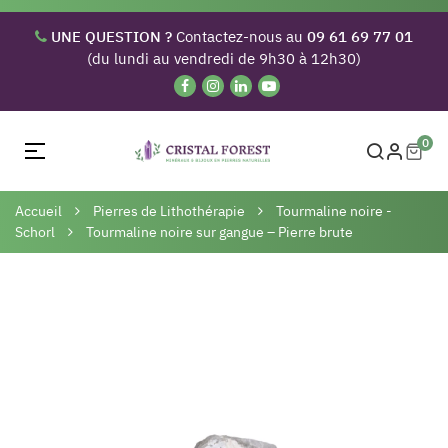
UNE QUESTION ?
Contactez-nous au
09 61 69 77 01
(du lundi au vendredi de 9h30 à 12h30)
0
Basculer
☰
la
navigation
Accueil
Pierres de Lithothérapie
Tourmaline noire -
Schorl
Tourmaline noire sur gangue – Pierre brute