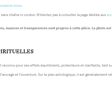
urmaline noire
.
é sans chaîne ni cordon. N'hésitez pas à consulter la page dédiée aux
acc
ions, nuances et transparences sont propres à cette pièce. La photo es
PIRITUELLES
t reconnu pour ses effets équilibrants, protecteurs et clarifiants, tant s
’ancrage et l’ouverture. Sur le plan astrologique, il est généralement r