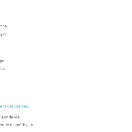
ence.
age.
age.
le.
ment des pierres
.
leur de vie.
géode d’améthyste.