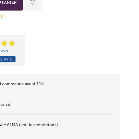
U PANIER
CK
 avis
S AVIS
 si commande avant 11h
urisé
vec ALMA (voir les conditions)