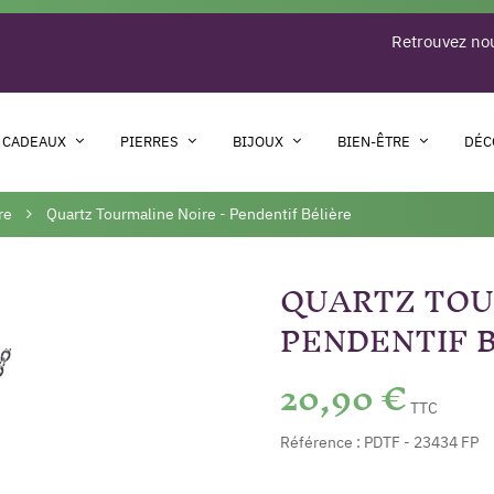
Retrouvez nou
 CADEAUX
PIERRES
BIJOUX
BIEN-ÊTRE
DÉC
re
Quartz Tourmaline Noire - Pendentif Bélière
QUARTZ TOU
PENDENTIF 
20,90 €
TTC
Référence :
PDTF - 23434 FP