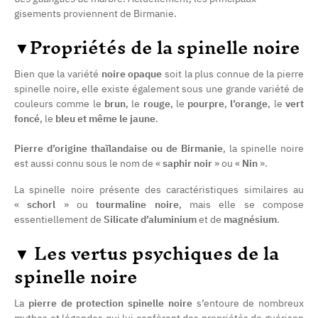
gisements proviennent de Birmanie.
▼
Propriétés de la spinelle noire
Bien que la variété
noire opaque
soit la plus connue de la pierre
spinelle noire, elle existe également sous une grande variété de
couleurs comme le
brun
, le
rouge
, le
pourpre
,
l’orange
, le
vert
foncé
, le
bleu et même le jaune
.
Pierre d’origine thaïlandaise ou de Birmanie
, la spinelle noire
est aussi connu sous le nom de «
saphir noir
» ou «
Nin
».
La spinelle noire présente des caractéristiques similaires au
«
schorl
» ou
tourmaline noire
, mais elle se compose
essentiellement de
Silicate d’aluminium
et de
magnésium
.
▼
Les vertus psychiques de la
spinelle noire
(61 avis)
La
pierre de protection spinelle noire
s’entoure de nombreux
mythes et légendes qui lui confèrent des propriétés de guérison