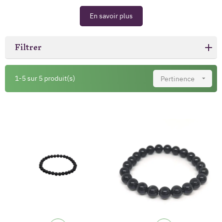
En savoir plus
Filtrer
1-5 sur 5 produit(s)
Pertinence
