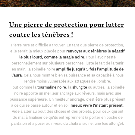
Une pierre de protection pour lutter
contre les ténèbres !
Pierre rare et difficile à trouver. En tant que pierre de protection,
elle serait la mieux placée pour
renvoyer aux ténèbres le négatif
le plus lourd, comme la magie noire
. Pour l'avoir testé
personnellement sur plusieurs personnes, juste le fait de la tenir
en main, la spinelle noire
amplifie jusqu'à 5 fois l'amplitude de
l'aura
. Cela nous montre bien sa puissance et sa capacité à nous
rendre moins vulnérable aux attaques de l'ombre.
Tout comme la
tourmaline noire
, la
shungite
ou autres, la spinelle
noire apporte un meilleur ancrage aux rêveurs, mais avec une
puissance supérieure. Un meilleur ancrage, c'est être plus présent
à ce qui se passe autour et en soi,
mieux vivre l'instant présent
.
Aide à aller au bout des choses et des projets, pour ceux qui ont
du mal à finaliser ce qu'ils entreprennent (à porter en poche de
pantalon et à poser au niveau du chakra racine, une fois allongé).