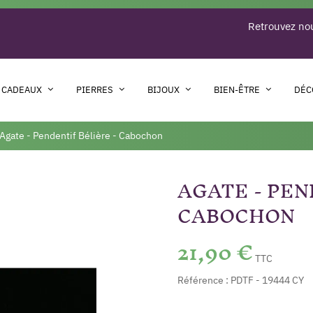
Retrouvez nou
 CADEAUX
PIERRES
BIJOUX
BIEN-ÊTRE
DÉC
Agate - Pendentif Bélière - Cabochon
AGATE - PEN
CABOCHON
21,90 €
TTC
Référence :
PDTF - 19444 CY