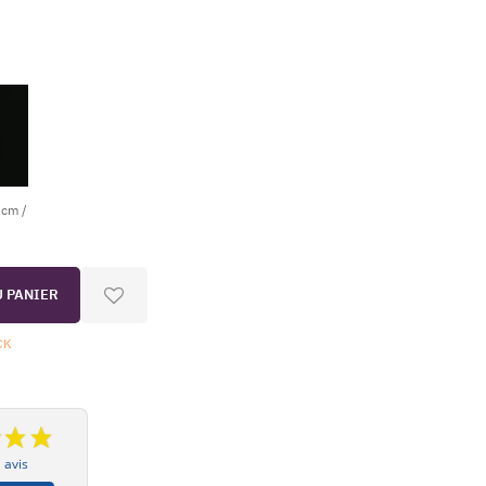
 cm /
U PANIER
CK
 avis