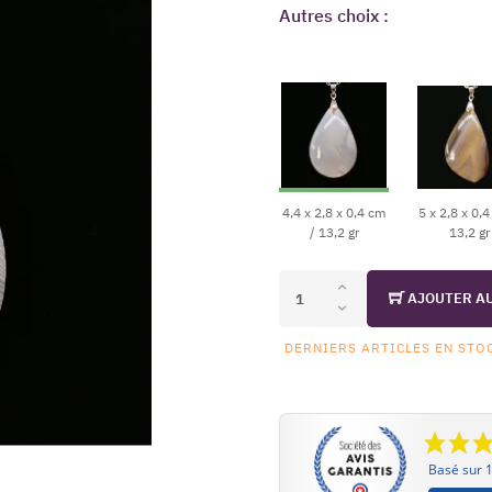
Autres choix :
4,4 x 2,8 x 0,4 cm
5 x 2,8 x 0,4
/ 13,2 gr
13,2 gr
AJOUTER A
DERNIERS ARTICLES EN STO
Basé sur 1