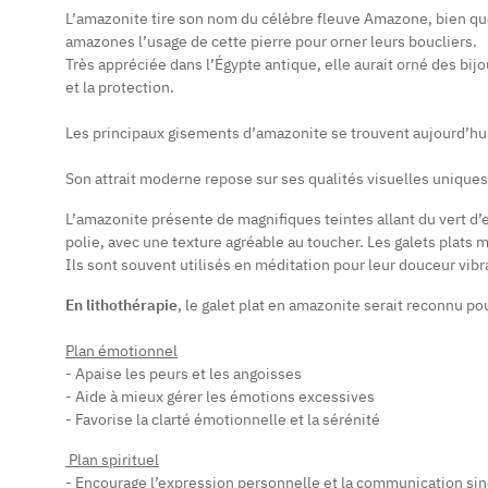
L’amazonite tire son nom du célèbre fleuve Amazone, bien que 
amazones l’usage de cette pierre pour orner leurs boucliers.
Très appréciée dans l’Égypte antique, elle aurait orné des bi
et la protection.
Les principaux gisements d’amazonite se trouvent aujourd’hui 
Son attrait moderne repose sur ses qualités visuelles uniques
L’amazonite présente de magnifiques teintes allant du vert d’e
polie, avec une texture agréable au toucher. Les galets plats 
Ils sont souvent utilisés en méditation pour leur douceur vi
En lithothérapie
, le galet plat en amazonite serait reconnu po
Plan émotionnel
- Apaise les peurs et les angoisses
- Aide à mieux gérer les émotions excessives
- Favorise la clarté émotionnelle et la sérénité
Plan spirituel
- Encourage l’expression personnelle et la communication si