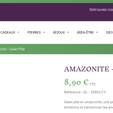
Retrouvez nou
 CADEAUX
PIERRES
BIJOUX
BIEN-ÊTRE
DÉC
ite - Galet Plat
AMAZONITE 
8,90 €
TTC
Référence :
GL - 22816 CY
Galet plat en amazonite, une pi
émotions et harmoniser les én