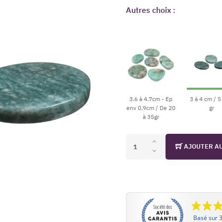
Autres choix :
3.6 à 4.7cm - Ep
3 à 4 cm / 5
env 0.9cm / De 20
gr
à 35gr
AJOUTER A
Basé sur 3