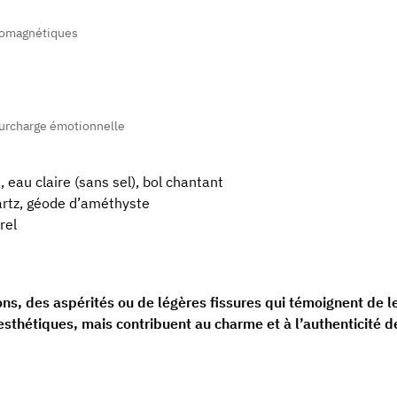
tromagnétiques
 surcharge émotionnelle
, eau claire (sans sel), bol chantant
artz, géode d’améthyste
rel
ons, des aspérités ou de légères fissures qui témoignent de l
 esthétiques, mais contribuent au charme et à l’authenticité d