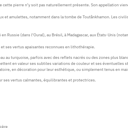
cette pierre n’y soit pas naturellement présente. Son appellation vien
joux et amulettes, notamment dans la tombe de Toutânkhamon. Les civilis
en Russie (dans l’Oural), au Brésil, à Madagascar, aux États-Unis (not
 et ses vertus apaisantes reconnues en lithothérapie.
au au turquoise, parfois avec des reflets nacrés ou des zones plus blanc
mettent en valeur ses subtiles variations de couleur et ses éventuelles s
bratoire, en décoration pour leur esthétique, ou simplement tenus en m
ur ses vertus calmantes, équilibrantes et protectrices.
ncère