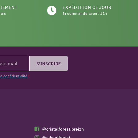
AIEMENT
EXPÉDITION CE JOUR
rais
Si commande avant 11h
S'INSCRIRE
de confidentialité
*
@cristalforest.breizh
@cristalforest