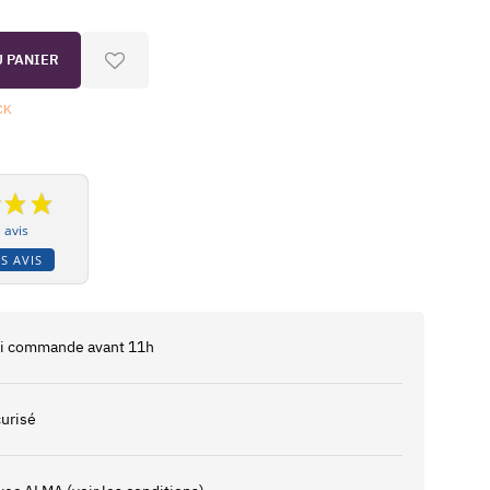
U PANIER
CK
 avis
S AVIS
 si commande avant 11h
urisé