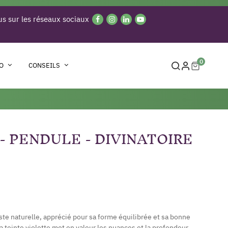
s sur les réseaux sociaux
0
O
CONSEILS
 PENDULE - DIVINATOIRE
te naturelle, apprécié pour sa forme équilibrée et sa bonne
 teinte violette met en valeur les nuances et la profondeur