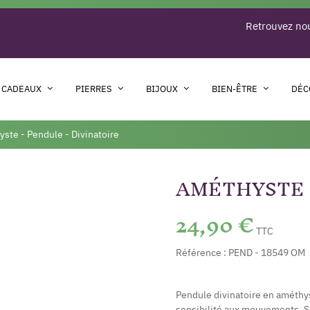
Retrouvez nou
 CADEAUX
PIERRES
BIJOUX
BIEN-ÊTRE
DÉC
ste - Pendule - Divinatoire
AMÉTHYSTE -
24,90 €
TTC
Référence :
PEND - 18549 OM
Pendule divinatoire en améthys
sensibilité aux mouvements. Sa