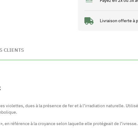
Payez en 2x ou 3x a
Livraison offerte à
S CLIENTS
S
violettes, dues à la présence de fer et à l’irradiation naturelle. Utilisé
mbolique.
», en référence à la croyance selon laquelle elle protégeait de l’ivresse.