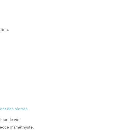
tion.
ment des pierres
.
leur de vie.
géode d’améthyste.