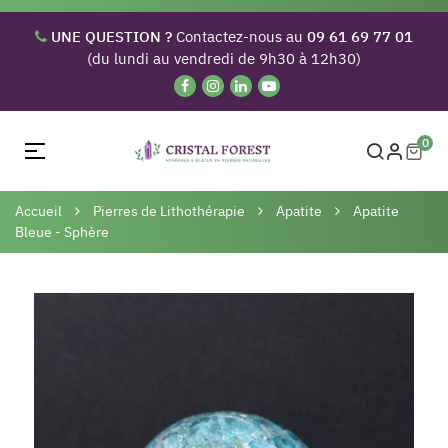
UNE QUESTION ?
Contactez-nous au
09 61 69 77 01
(du lundi au vendredi de 9h30 à 12h30)
0
Basculer
☰
la
navigation
Accueil
Pierres de Lithothérapie
Apatite
Apatite
Bleue - Sphère