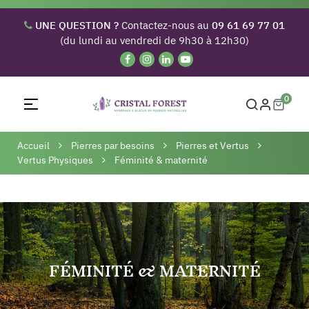
UNE QUESTION ?
Contactez-nous au
09 61 69 77 01
(du lundi au vendredi de 9h30 à 12h30)
0
Basculer
☰
la
navigation
Accueil
Pierres par besoins
Pierres et Vertus
Vertus Physiques
Féminité & maternité
FÉMINITÉ & MATERNITÉ