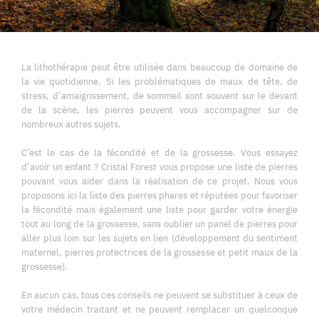
La lithothérapie peut être utilisée dans beaucoup de domaine de
la vie quotidienne. Si les problématiques de maux de tête, de
stress, d’amaigrissement, de sommeil sont souvent sur le devant
de la scène, les pierres peuvent vous accompagner sur de
nombreux autres sujets.
C’est le cas de la fécondité et de la grossesse. Vous essayez
d’avoir un enfant ? Cristal Forest vous propose une liste de pierres
pouvant vous aider dans la réalisation de ce projet. Nous vous
proposons ici la liste des pierres phares et réputées pour favoriser
la fécondité mais également une liste pour garder votre énergie
tout au long de la grossesse, sans oublier un panel de pierres pour
aller plus loin sur les sujets en lien (développement du sentiment
maternel, pierres protectrices de la grossesse et petit maux de la
grossesse).
En aucun cas, tous ces conseils ne peuvent se substituer à ceux de
votre médecin traitant et ne peuvent remplacer un quelconque