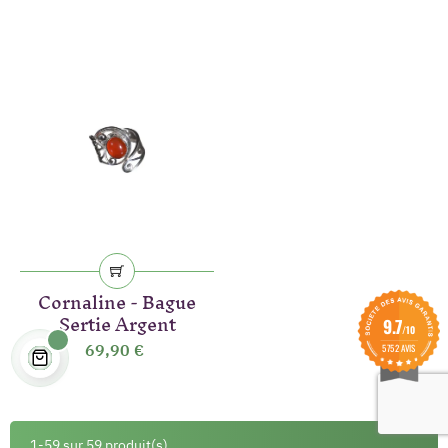
(9 avis)
Cornaline - Bague
Sertie Argent
9.7
/10
69,90 €
5752 AVIS
1-59 sur 59 produit(s)